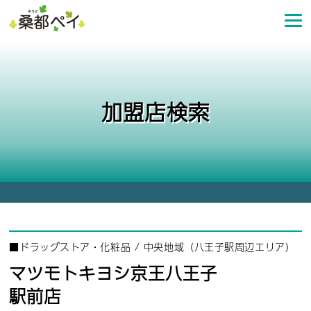
コ
ン
テ
ン
ツ
へ
加盟店検索
ス
キ
ッ
プ
■
ドラッグストア・化粧品
/
中央地域（八王子駅周辺エリア）
マツモトキヨシ京王八王子
駅前店