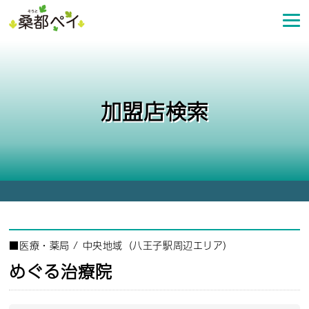
コ
ン
テ
ン
ツ
へ
加盟店検索
ス
キ
ッ
プ
■
医療・薬局
/
中央地域（八王子駅周辺エリア）
めぐる治療院