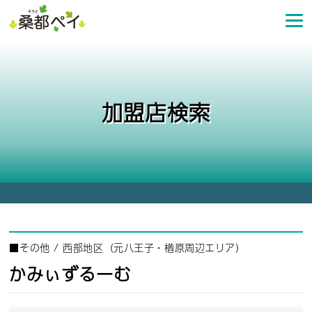
コ
ン
テ
ン
ツ
へ
加盟店検索
ス
キ
ッ
プ
■
その他
/
西部地区（元八王子・楢原周辺エリア）
かみぃずるーむ