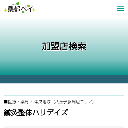
コ
ン
テ
ン
ツ
へ
加盟店検索
ス
キ
ッ
プ
■
医療・薬局
/
中央地域（八王子駅周辺エリア）
鍼灸整体ハリデイズ