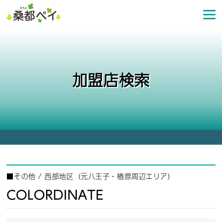
コ
ン
テ
ン
ツ
へ
加盟店検索
ス
キ
ッ
プ
■
その他
/
西部地区（元八王子・楢原周辺エリア）
COLORDINATE