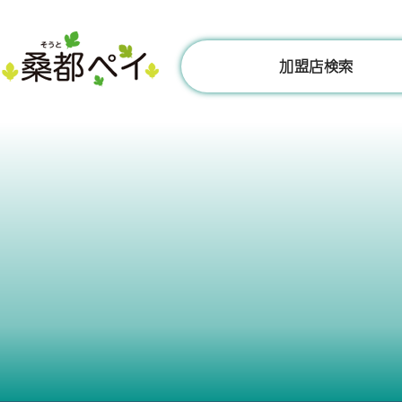
コ
ン
テ
加盟店検索
ン
ツ
へ
ス
キ
ッ
プ