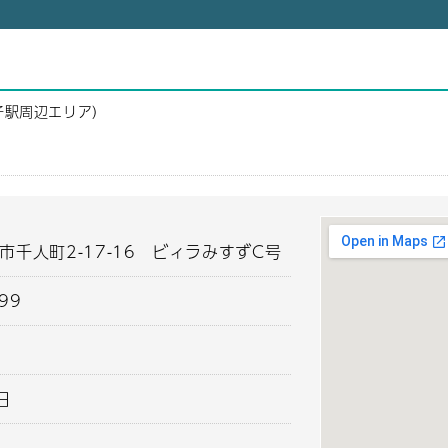
子駅周辺エリア）
市千人町2-17-16 ビィラみすずC号
799
0
日