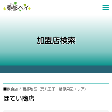
コ
ン
テ
ン
ツ
へ
加盟店検索
ス
キ
ッ
プ
■
飲食店
/
西部地区（元八王子・楢原周辺エリア）
ほてい商店