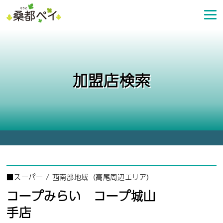
コ
ン
テ
ン
ツ
へ
加盟店検索
ス
キ
ッ
プ
■
スーパー
/
西南部地域（高尾周辺エリア）
コープみらい コープ城山
手店