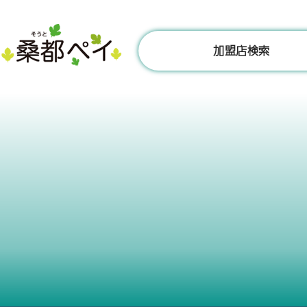
コ
ン
テ
加盟店検索
ン
ツ
へ
ス
キ
ッ
プ