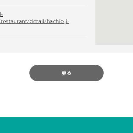
i-
restaurant/detail/hachioji-
戻る