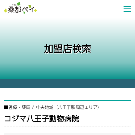
コ
ン
テ
ン
ツ
へ
加盟店検索
ス
キ
ッ
プ
■
医療・薬局
/
中央地域（八王子駅周辺エリア）
コジマ八王子動物病院