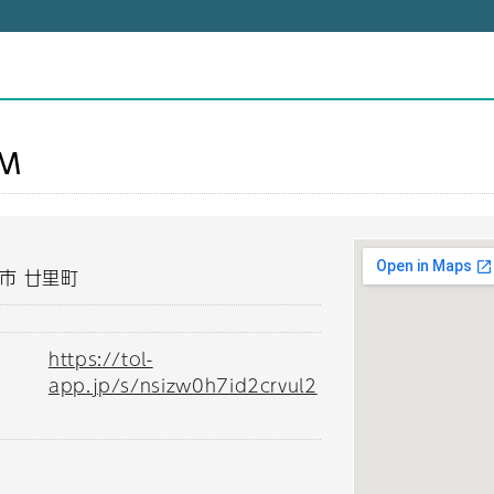
）
OM
市 廿里町
https://tol-
app.jp/s/nsizw0h7id2crvul2