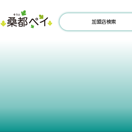
コ
ン
テ
加盟店検索
ン
ツ
へ
ス
キ
ッ
プ