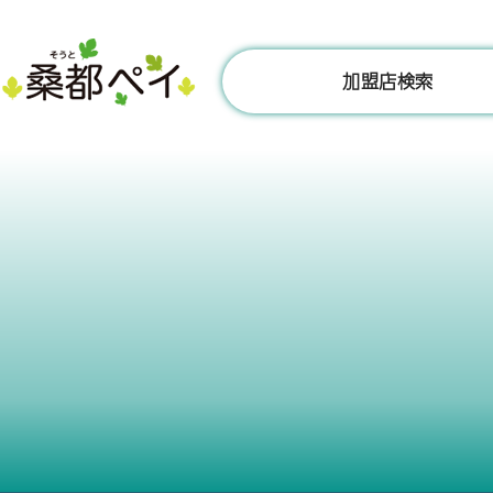
コ
ン
テ
加盟店検索
ン
ツ
へ
ス
キ
ッ
プ