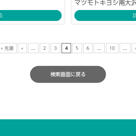
マツモトキヨシ南大
る
« 先頭
«
...
2
3
4
5
6
...
10
...
検索画面に戻る