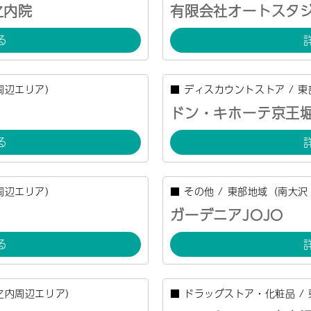
之内院
有限会社オートスタ
る
周辺エリア）
■
ディスカウントストア
/
東
ドン・キホーテ京王
る
周辺エリア）
■
その他
/
東部地域（南大沢
ガーデニアJOJO
る
之内周辺エリア）
■
ドラッグストア・化粧品
/