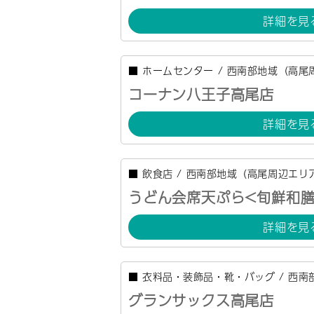
詳細を見
■
ホームセンター
/
西南部地域（高尾
コーナン八王子高尾店
詳細を見
■
飲食店
/
西南部地域（高尾周辺エリ
うどん会席天ぷら<旬鮮和膳
詳細を見
■
衣料品・装飾品・靴・バッグ
/
西南
グランサックス高尾店