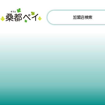
コ
ン
テ
加盟店検索
ン
ツ
へ
ス
キ
ッ
プ