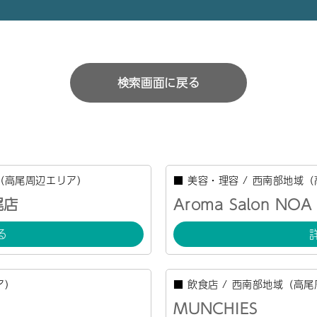
検索画面に戻る
（高尾周辺エリア）
■
美容・理容
/
西南部地域（
尾店
Aroma Salon NOA
る
ア）
■
飲食店
/
西南部地域（高尾
MUNCHIES