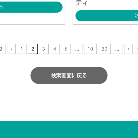
ティ
る
2
«
1
2
3
4
5
...
10
20
...
»
検索画面に戻る