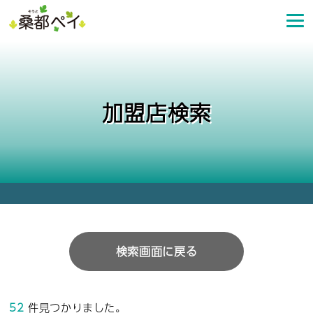
コ
ン
テ
ン
ツ
へ
加盟店検索
ス
キ
ッ
プ
検索画面に戻る
52
件見つかりました。