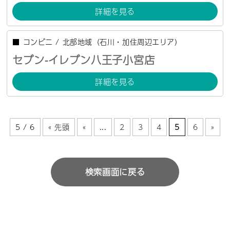
詳細を見る
■
コンビニ
/
北部地域（石川・加住周辺エリア）
セブン-イレブン八王子小宮店
詳細を見る
5 / 6
« 先頭
«
...
2
3
4
5
6
»
検索画面に戻る