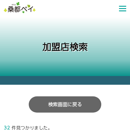
コ
ン
テ
ン
ツ
へ
加盟店検索
ス
キ
ッ
プ
検索画面に戻る
32
件見つかりました。