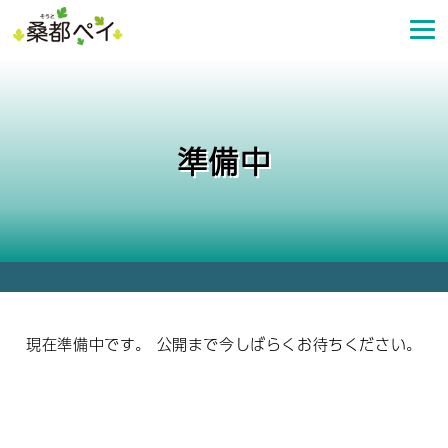
コ
ン
テ
ン
ツ
へ
準備中
ス
キ
ッ
プ
現在準備中です。 公開まで今しばらくお待ちください。