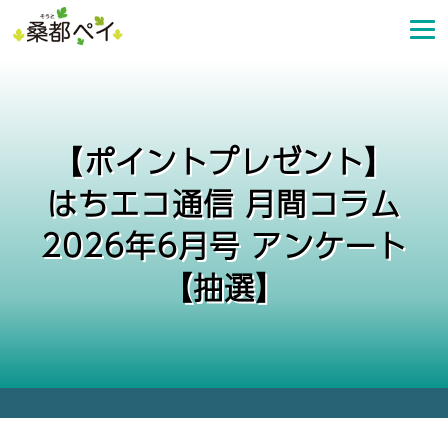
コ
ン
テ
ン
ツ
へ
【ポイントプレゼント】
ス
キ
はちエコ通信 月間コラム
ッ
プ
2026年6月号 アンケート
【抽選】