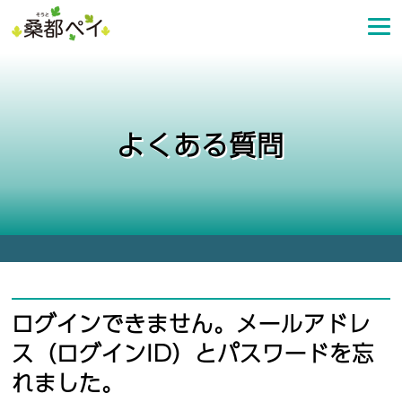
コ
ン
テ
ン
ツ
へ
よくある質問
ス
キ
ッ
プ
ログインできません。メールアドレ
ス（ログインID）とパスワードを忘
れました。