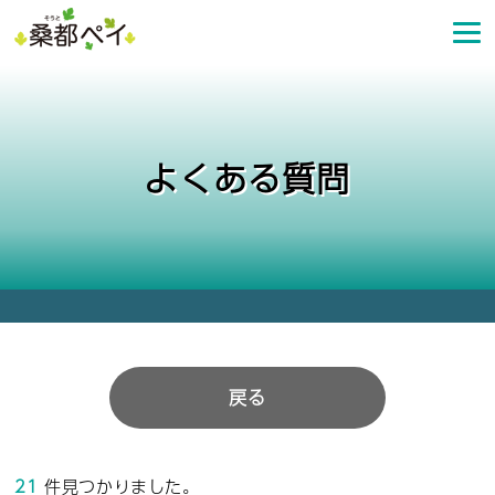
コ
ン
テ
ン
ツ
へ
よくある質問
ス
キ
ッ
プ
戻る
21
件見つかりました。