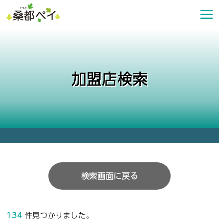
コ
ン
テ
ン
ツ
へ
加盟店検索
ス
キ
ッ
プ
検索画面に戻る
134
件見つかりました。