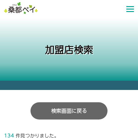
コ
ン
テ
ン
ツ
へ
加盟店検索
ス
キ
ッ
プ
検索画面に戻る
134
件見つかりました。