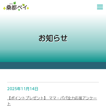
コ
ン
テ
ン
ツ
へ
お知らせ
ス
キ
ッ
プ
2025年11月14日
【ポイントプレゼント】 ママ・パパ全力応援アンケー
ト