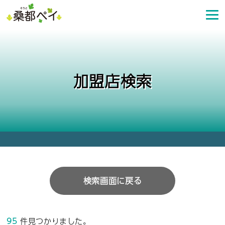
コ
ン
テ
ン
ツ
へ
加盟店検索
ス
キ
ッ
プ
検索画面に戻る
95
件見つかりました。