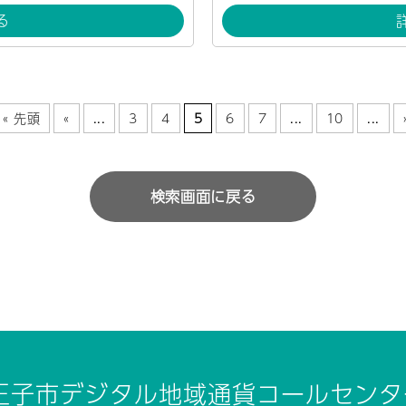
る
« 先頭
«
...
3
4
5
6
7
...
10
...
検索画面に戻る
王子市デジタル地域通貨コールセンタ