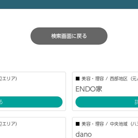
検索画面に戻る
辺エリア）
■
美容・理容
/
西部地区（元
ENDO家
る
辺エリア）
■
美容・理容
/
中央地域（八
dano