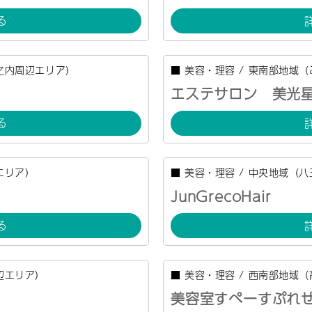
る
之内周辺エリア）
■
美容・理容
/
東南部地域（
エステサロン 美光
る
エリア）
■
美容・理容
/
中央地域（八
JunGrecoHair
る
辺エリア）
■
美容・理容
/
西南部地域（
美容室すぺーすぷれ