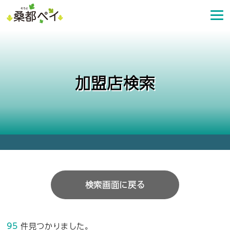
コ
ン
テ
ン
ツ
へ
加盟店検索
ス
キ
ッ
プ
検索画面に戻る
95
件見つかりました。