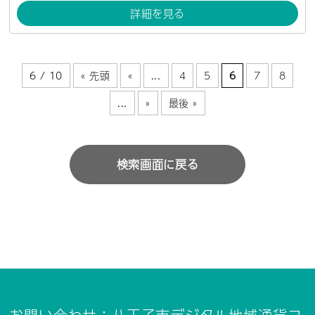
詳細を見る
6 / 10
« 先頭
«
...
4
5
6
7
8
...
»
最後 »
検索画面に戻る