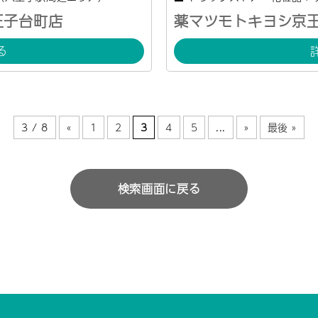
王子台町店
薬マツモトキヨシ京
る
3 / 8
«
1
2
3
4
5
...
»
最後 »
検索画面に戻る