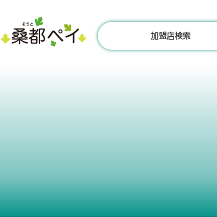
コ
ン
テ
加盟店検索
ン
ツ
へ
ス
キ
ッ
プ