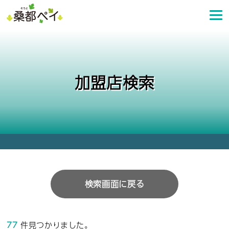
コ
ン
テ
ン
ツ
へ
加盟店検索
ス
キ
ッ
プ
検索画面に戻る
77
件見つかりました。