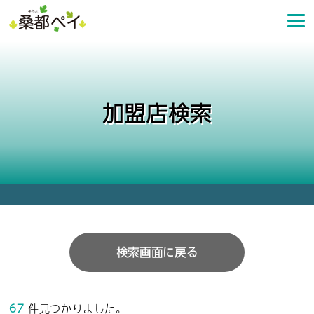
コ
ン
テ
ン
ツ
へ
加盟店検索
ス
キ
ッ
プ
検索画面に戻る
67
件見つかりました。