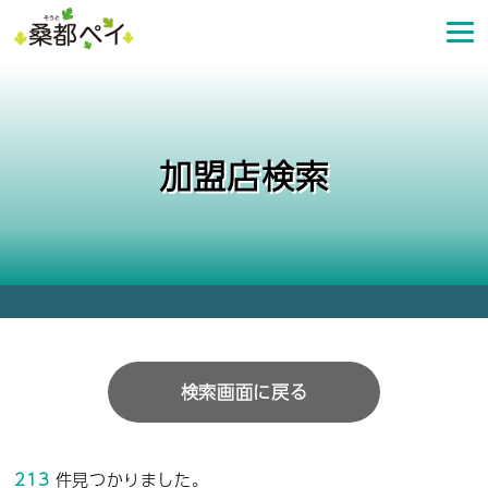
コ
ン
テ
ン
ツ
へ
加盟店検索
ス
キ
ッ
プ
検索画面に戻る
213
件見つかりました。